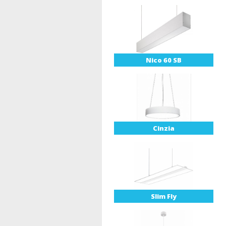
Nico 60 SB
Cinzia
Slim Fly