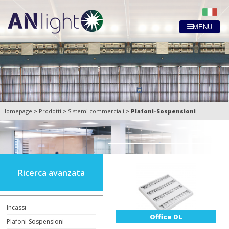
MENU
Homepage
>
Prodotti
>
Sistemi commerciali
>
Plafoni-Sospensioni
Ricerca avanzata
Incassi
Office DL
Plafoni-Sospensioni