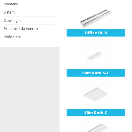
Piantane
Sistemi
Downlight
Proiettori da interno
Office DL B
Plafoniere
Slim Dark S-C
Slim Dark C